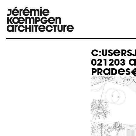
C:USERS
021203 A
PRADES�