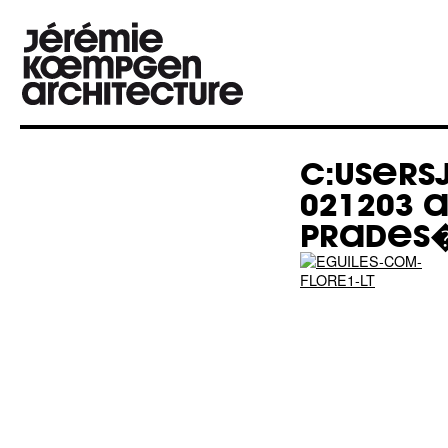
C:USERS
021203 A
PRADES�