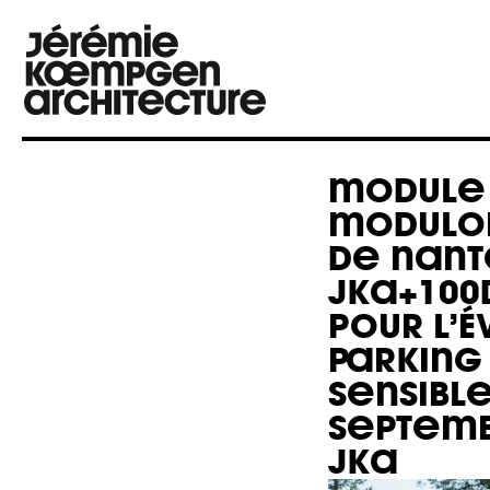
MODULE 
MODULOM
DE NANT
JKA+100
POUR L’
PARKING 
SENSIBLE
SEPTEMB
JKA